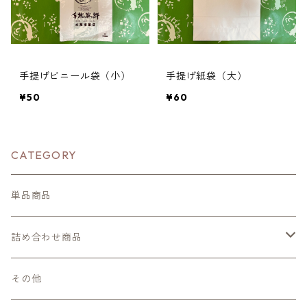
手提げビニール袋（小）
手提げ紙袋（大）
¥50
¥60
CATEGORY
単品商品
詰め合わせ商品
餃子せんべい詰め合わせ
その他