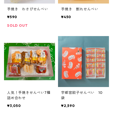
手焼き わさびせんべい
手焼き 割れせんべい
¥590
¥450
SOLD OUT
人気！手焼きせんべい7種
宇都宮餃子せんべい 10
詰め合わせ
袋
¥3,050
¥2,590