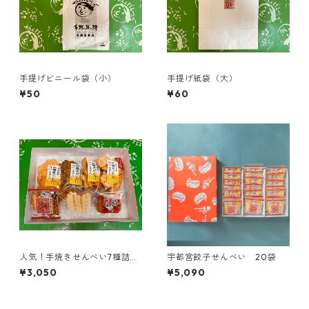
手提げビニール袋（小）
手提げ紙袋（大）
¥50
¥60
人気！手焼きせんべい7種詰め
宇都宮餃子せんべい 20袋
合わせ
¥3,050
¥5,090