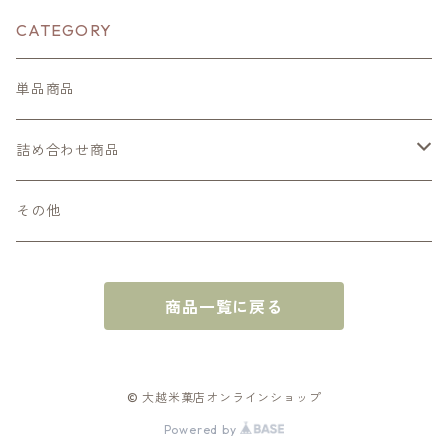
CATEGORY
単品商品
詰め合わせ商品
餃子せんべい詰め合わせ
その他
その他詰め合わせ
商品一覧に戻る
© 大越米菓店オンラインショップ
Powered by