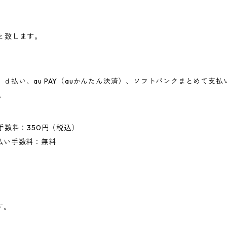
と致します。
on Pay、ｄ払い、au PAY（auかんたん決済）、ソフトバンクまと
。
手数料：350円（税込）
払い手数料：無料
す。