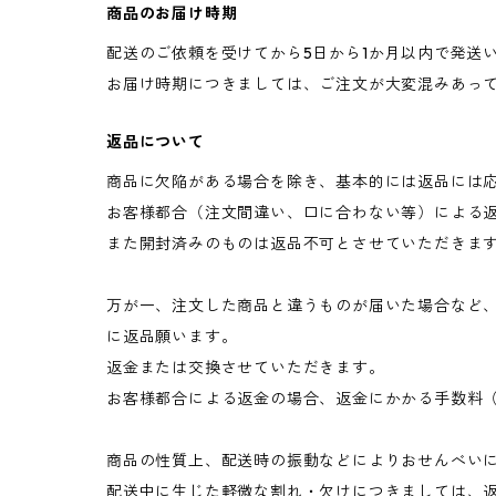
商品のお届け時期
配送のご依頼を受けてから5日から1か月以内で発送
お届け時期につきましては、ご注文が大変混みあっ
返品について
商品に欠陥がある場合を除き、基本的には返品には
お客様都合（注文間違い、口に合わない等）による
また開封済みのものは返品不可とさせていただきま
万が一、注文した商品と違うものが届いた場合など
に返品願います。
返金または交換させていただきます。
お客様都合による返金の場合、返金にかかる手数料
商品の性質上、配送時の振動などによりおせんべい
配送中に生じた軽微な割れ・欠けにつきましては、